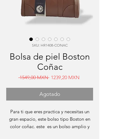
SKU: HR1408-CONAC
Bolsa de piel Boston
Coñac
Precio
Precio
 1549,00 MXN 
1239,20 MXN
de
oferta
Agotado
Para ti que eres practica y necesitas un
gran espacio, este bolso tipo Boston en
color coñac. este es un bolso amplio y
cuenta con un cierre interior y uno