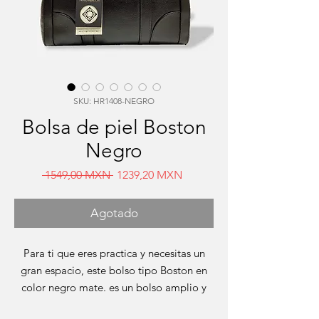
SKU: HR1408-NEGRO
Bolsa de piel Boston
Negro
Precio
Precio
 1549,00 MXN 
1239,20 MXN
de
oferta
Agotado
Para ti que eres practica y necesitas un
gran espacio, este bolso tipo Boston en
color negro mate. es un bolso amplio y
cuenta con un cierre interior y uno