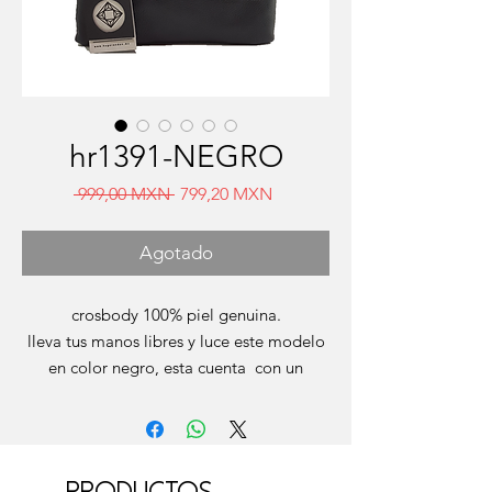
hr1391-NEGRO
Precio
Precio
 999,00 MXN 
799,20 MXN
de
oferta
Agotado
crosbody 100% piel genuina.
lleva tus manos libres y luce este modelo
en color negro, esta cuenta con un
lingote distintivo de nuestra marca, es
muy amplia pues tiene dos espacios
amplios y en su interrior un cierre
monedero.